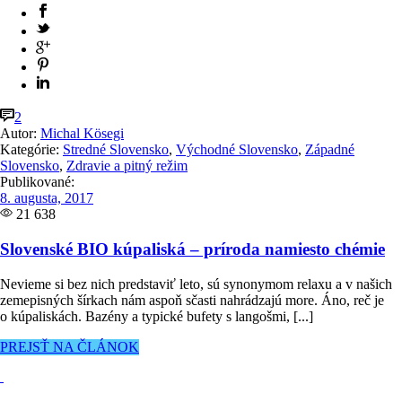
2
Autor:
Michal Kösegi
Kategórie:
Stredné Slovensko
,
Východné Slovensko
,
Západné
Slovensko
,
Zdravie a pitný režim
Publikované:
8. augusta, 2017
21 638
Slovenské BIO kúpaliská – príroda namiesto chémie
Nevieme si bez nich predstaviť leto, sú synonymom relaxu a v našich
zemepisných šírkach nám aspoň sčasti nahrádzajú more. Áno, reč je
o kúpaliskách. Bazény a typické bufety s langošmi, [...]
PREJSŤ NA ČLÁNOK