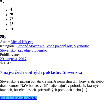
0
Autor:
Michal Kösegi
Kategórie:
Stredné Slovensko
,
Voda po celý rok
,
Východné
Slovensko
,
Západné Slovensko
Publikované:
29. augusta, 2017
6 471
7 najväčších vodných pokladov Slovenska
Slovensko je naozaj bohatá krajina. A nemyslím tým kopy zlata alebo
drahokamov. Naše bohatstvo hľadajte najmä v pohoriach, krásnych
hradoch, hustých lesoch, priezračných potokoch alebo [...]
PREJSŤ NA ČLÁNOK