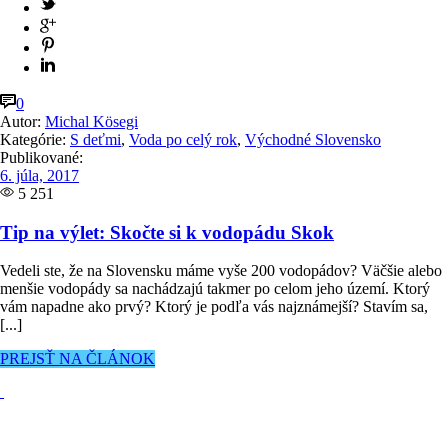
0
Autor:
Michal Kösegi
Kategórie:
S deťmi
,
Voda po celý rok
,
Východné Slovensko
Publikované:
6. júla, 2017
5 251
Tip na výlet: Skočte si k vodopádu Skok
Vedeli ste, že na Slovensku máme vyše 200 vodopádov? Väčšie alebo
menšie vodopády sa nachádzajú takmer po celom jeho území. Ktorý
vám napadne ako prvý? Ktorý je podľa vás najznámejší? Stavím sa,
[...]
PREJSŤ NA ČLÁNOK