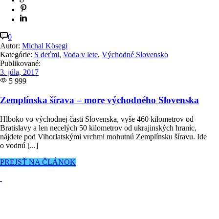
0
Autor:
Michal Kösegi
Kategórie:
S deťmi
,
Voda v lete
,
Východné Slovensko
Publikované:
3. júla, 2017
5 999
Zemplínska šírava – more východného Slovenska
Hlboko vo východnej časti Slovenska, vyše 460 kilometrov od
Bratislavy a len necelých 50 kilometrov od ukrajinských hraníc,
nájdete pod Vihorlatskými vrchmi mohutnú Zemplínsku šíravu. Ide
o vodnú [...]
PREJSŤ NA ČLÁNOK