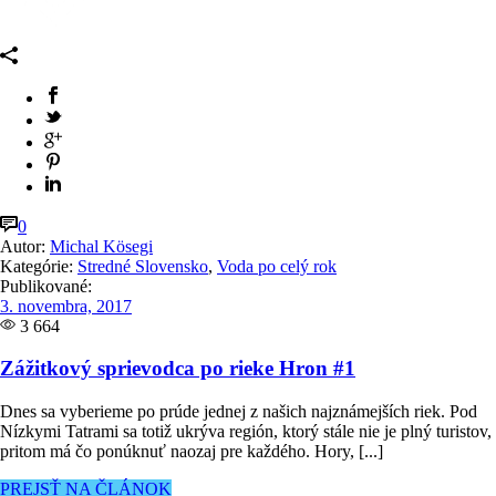
0
Autor:
Michal Kösegi
Kategórie:
Stredné Slovensko
,
Voda po celý rok
Publikované:
3. novembra, 2017
3 664
Zážitkový sprievodca po rieke Hron #1
Dnes sa vyberieme po prúde jednej z našich najznámejších riek. Pod
Nízkymi Tatrami sa totiž ukrýva región, ktorý stále nie je plný turistov,
pritom má čo ponúknuť naozaj pre každého. Hory, [...]
PREJSŤ NA ČLÁNOK