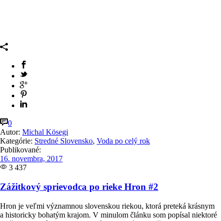
0
Autor:
Michal Kösegi
Kategórie:
Stredné Slovensko
,
Voda po celý rok
Publikované:
16. novembra, 2017
3 437
Zážitkový sprievodca po rieke Hron #2
Hron je veľmi významnou slovenskou riekou, ktorá preteká krásnym
a historicky bohatým krajom. V minulom článku som popísal niektoré